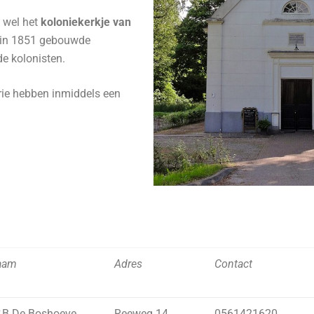
k wel het
koloniekerkje van
 in 1851 gebouwde
e kolonisten.
rie hebben inmiddels een
aam
Adres
Contact
B De Boshoeve
Reeweg 14
0561421620