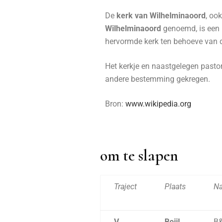
De
kerk van Wilhelminaoord
, oo
Wilhelminaoord
genoemd, is een
hervormde kerk ten behoeve van d
Het kerkje en naastgelegen pasto
andere bestemming gekregen.
Bron:
www.wikipedia.org
om te slapen
Traject
Plaats
N
V
Boijl
B&