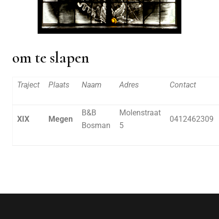
om te slapen
Traject
Plaats
Naam
Adres
Contact
B&B
Molenstraat
XIX
Megen
0412462309
Bosman
5